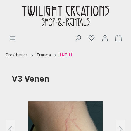
Prosthetics
Trauma
I NEU I
V3 Venen