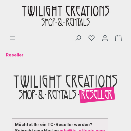
Reseller
Möchtet Ihr ein TC-Reseller werden?
Schreibt eine Mail an
info@tc-effects.com