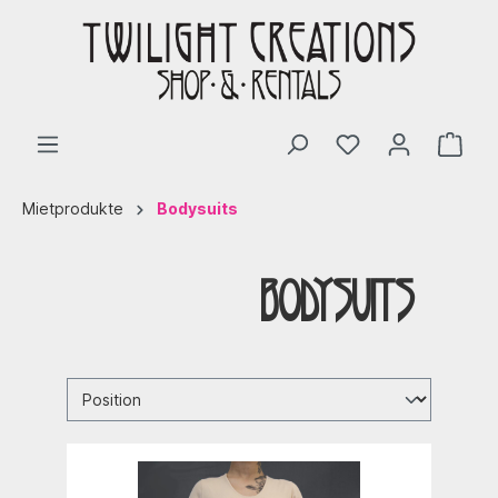
Mietprodukte
Bodysuits
Bodysuits