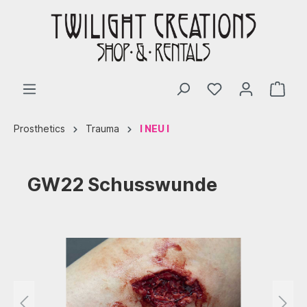
Prosthetics
Trauma
I NEU I
GW22 Schusswunde