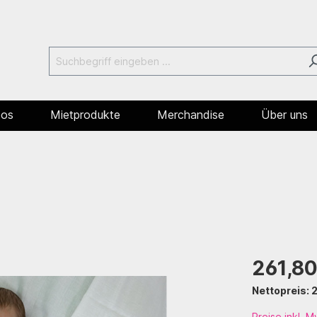
oos
Mietprodukte
Merchandise
Über uns
261,80
Nettopreis: 
Preise inkl. 